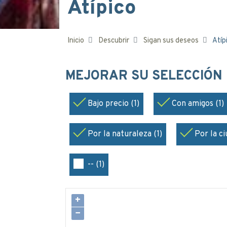
Atípico
Inicio
Descubrir
Sigan sus deseos
Atíp
MEJORAR SU SELECCIÓN
Bajo precio (1)
Con amigos (1)
Por la naturaleza (1)
Por la ci
-- (1)
+
−