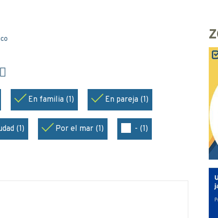
Z
ico
En familia (1)
En pareja (1)
udad (1)
Por el mar (1)
- (1)