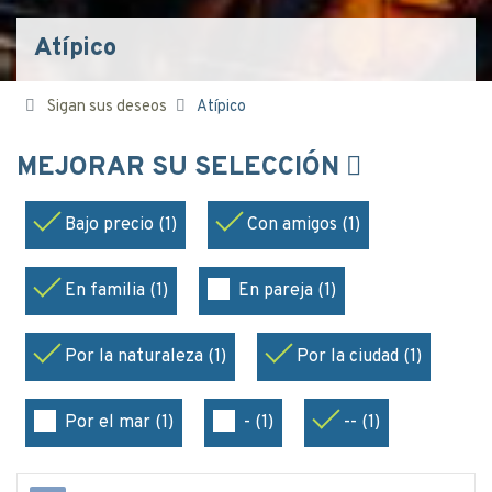
Atípico
Sigan sus deseos
Atípico
MEJORAR SU SELECCIÓN
Bajo precio (1)
Con amigos (1)
En familia (1)
En pareja (1)
Por la naturaleza (1)
Por la ciudad (1)
Por el mar (1)
- (1)
-- (1)