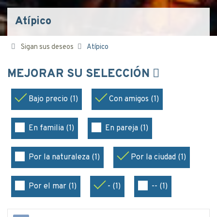
Atípico
Sigan sus deseos
Atípico
MEJORAR SU SELECCIÓN
Bajo precio (1)
Con amigos (1)
En familia (1)
En pareja (1)
Por la naturaleza (1)
Por la ciudad (1)
Por el mar (1)
- (1)
-- (1)