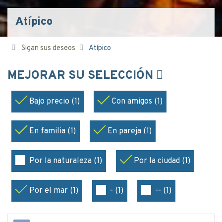
Atípico
Sigan sus deseos
Atípico
MEJORAR SU SELECCIÓN
Bajo precio (1)
Con amigos (1)
En familia (1)
En pareja (1)
Por la naturaleza (1)
Por la ciudad (1)
Por el mar (1)
- (1)
-- (1)