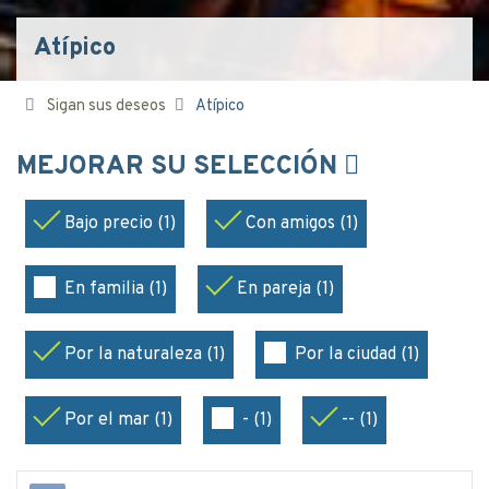
Atípico
Sigan sus deseos
Atípico
MEJORAR SU SELECCIÓN
Bajo precio (1)
Con amigos (1)
En familia (1)
En pareja (1)
Por la naturaleza (1)
Por la ciudad (1)
Por el mar (1)
- (1)
-- (1)