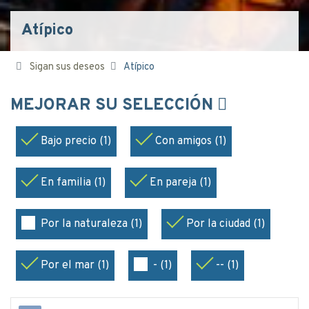
Atípico
Sigan sus deseos
Atípico
MEJORAR SU SELECCIÓN
Bajo precio (1)
Con amigos (1)
En familia (1)
En pareja (1)
Por la naturaleza (1)
Por la ciudad (1)
Por el mar (1)
- (1)
-- (1)