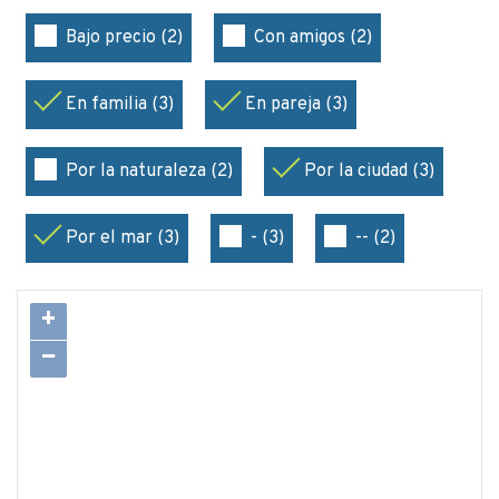
Bajo precio (2)
Con amigos (2)
En familia (3)
En pareja (3)
Por la naturaleza (2)
Por la ciudad (3)
Por el mar (3)
- (3)
-- (2)
+
−