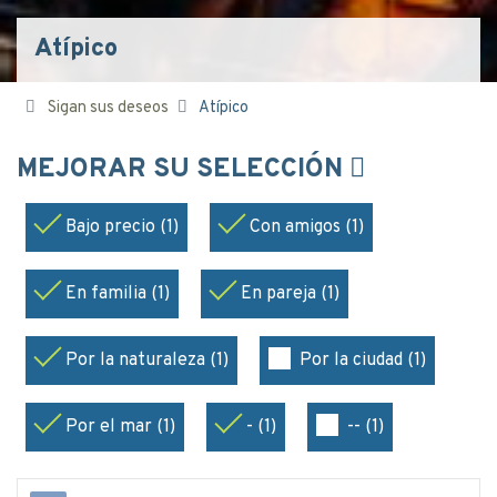
Atípico
Sigan sus deseos
Atípico
MEJORAR SU SELECCIÓN
Bajo precio (1)
Con amigos (1)
En familia (1)
En pareja (1)
Por la naturaleza (1)
Por la ciudad (1)
Por el mar (1)
- (1)
-- (1)