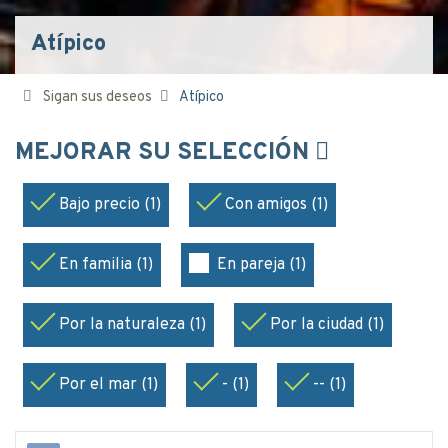
Atípico
Sigan sus deseos
Atípico
MEJORAR SU SELECCIÓN
Bajo precio (1)
Con amigos (1)
En familia (1)
En pareja (1)
Por la naturaleza (1)
Por la ciudad (1)
Por el mar (1)
- (1)
-- (1)