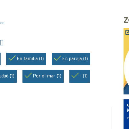
Z
ico
En familia (1)
En pareja (1)
udad (1)
Por el mar (1)
- (1)