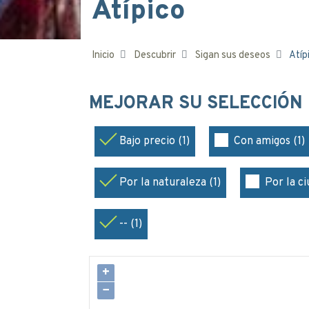
Atípico
Inicio
Descubrir
Sigan sus deseos
Atíp
MEJORAR SU SELECCIÓN
Bajo precio (1)
Con amigos (1)
Por la naturaleza (1)
Por la ci
-- (1)
+
−