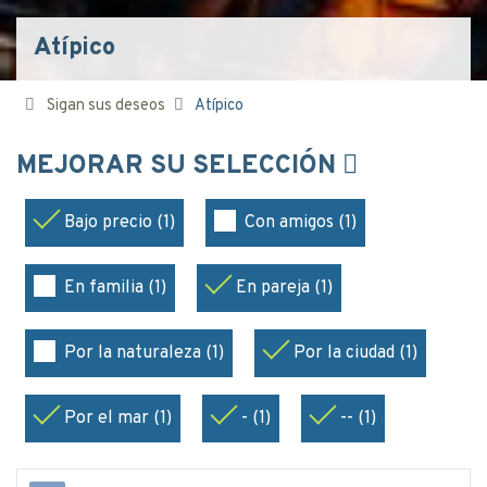
Atípico
Sigan sus deseos
Atípico
MEJORAR SU SELECCIÓN
Bajo precio (1)
Con amigos (1)
En familia (1)
En pareja (1)
Por la naturaleza (1)
Por la ciudad (1)
Por el mar (1)
- (1)
-- (1)