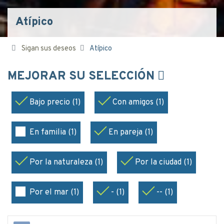
Atípico
Sigan sus deseos
Atípico
MEJORAR SU SELECCIÓN
Bajo precio (1)
Con amigos (1)
En familia (1)
En pareja (1)
Por la naturaleza (1)
Por la ciudad (1)
Por el mar (1)
- (1)
-- (1)