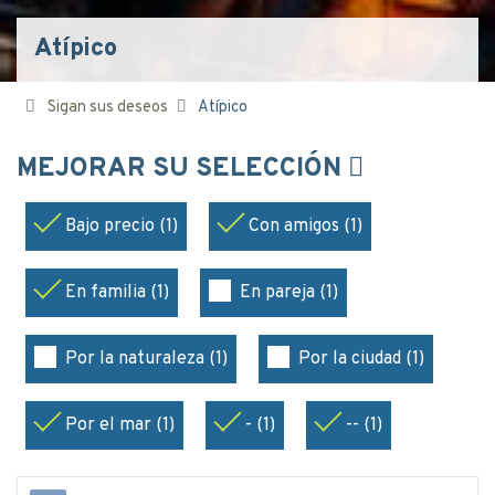
Atípico
Sigan sus deseos
Atípico
MEJORAR SU SELECCIÓN
Bajo precio (1)
Con amigos (1)
En familia (1)
En pareja (1)
Por la naturaleza (1)
Por la ciudad (1)
Por el mar (1)
- (1)
-- (1)