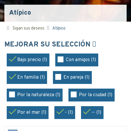
Atípico
Sigan sus deseos
Atípico
MEJORAR SU SELECCIÓN
Bajo precio (1)
Con amigos (1)
En familia (1)
En pareja (1)
Por la naturaleza (1)
Por la ciudad (1)
Por el mar (1)
- (1)
-- (1)