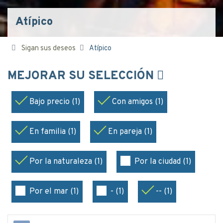
Atípico
Sigan sus deseos
Atípico
MEJORAR SU SELECCIÓN
Bajo precio (1)
Con amigos (1)
En familia (1)
En pareja (1)
Por la naturaleza (1)
Por la ciudad (1)
Por el mar (1)
- (1)
-- (1)