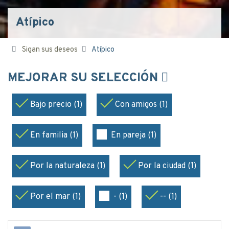
Atípico
Sigan sus deseos
Atípico
MEJORAR SU SELECCIÓN
Bajo precio (1)
Con amigos (1)
En familia (1)
En pareja (1)
Por la naturaleza (1)
Por la ciudad (1)
Por el mar (1)
- (1)
-- (1)