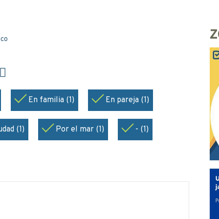
Z
ico
En familia (1)
En pareja (1)
udad (1)
Por el mar (1)
- (1)