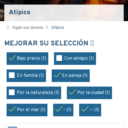
Atípico
Sigan sus deseos
Atípico
MEJORAR SU SELECCIÓN
Bajo precio (1)
Con amigos (1)
En familia (1)
En pareja (1)
Por la naturaleza (1)
Por la ciudad (1)
Por el mar (1)
- (1)
-- (1)