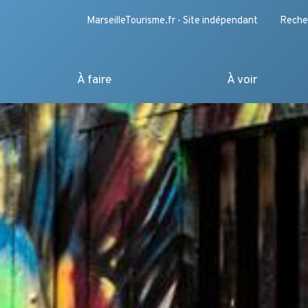
MarseilleTourisme.fr - Site indépendant
Reche
À faire
À voir