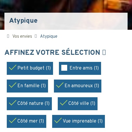
Atypique
Vos envies
Atypique
AFFINEZ VOTRE SÉLECTION
Petit budget (1)
Entre amis (1)
En famille (1)
En amoureux (1)
Côté nature (1)
Côté ville (1)
Côté mer (1)
Vue imprenable (1)