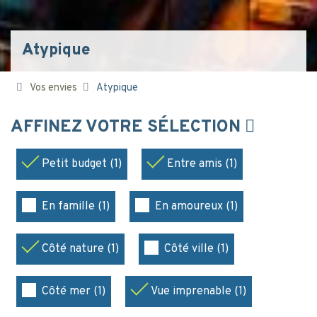
Atypique
Vos envies
Atypique
AFFINEZ VOTRE SÉLECTION
Petit budget (1)
Entre amis (1)
En famille (1)
En amoureux (1)
Côté nature (1)
Côté ville (1)
Côté mer (1)
Vue imprenable (1)