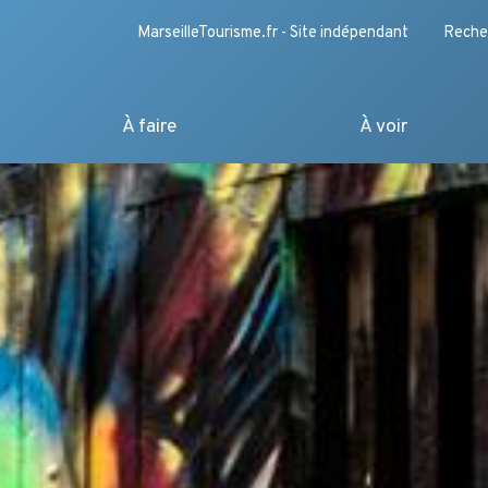
MarseilleTourisme.fr - Site indépendant
Reche
À faire
À voir