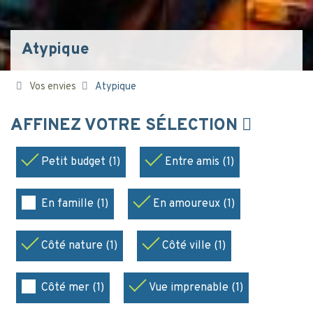
Atypique
Vos envies
Atypique
AFFINEZ VOTRE SÉLECTION
Petit budget (1)
Entre amis (1)
En famille (1)
En amoureux (1)
Côté nature (1)
Côté ville (1)
Côté mer (1)
Vue imprenable (1)