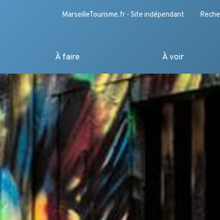
MarseilleTourisme.fr - Site indépendant
Reche
À faire
À voir