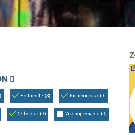
Z
ION
)
En famille (3)
En amoureux (3)
Côté mer (3)
Vue imprenable (3)