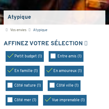
Atypique
Vos envies
Atypique
AFFINEZ VOTRE SÉLECTION
Petit budget (1)
Entre amis (1)
En famille (1)
En amoureux (1)
Côté nature (1)
Côté ville (1)
Côté mer (1)
Vue imprenable (1)