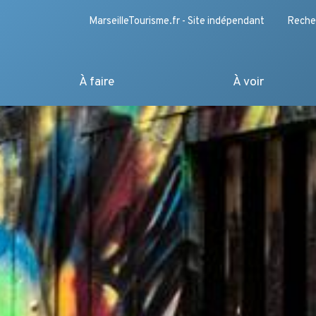
MarseilleTourisme.fr - Site indépendant
Reche
À faire
À voir