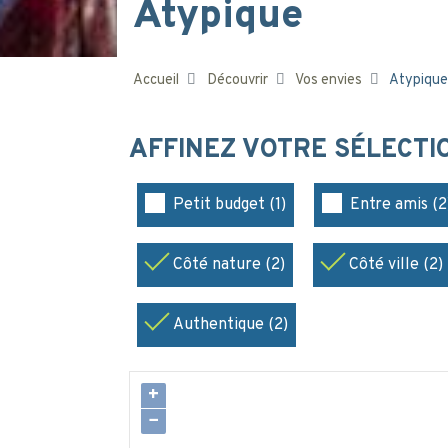
Atypique
Accueil
Découvrir
Vos envies
Atypique
AFFINEZ VOTRE SÉLECT
Petit budget (1)
Entre amis (2
Côté nature (2)
Côté ville (2)
Authentique (2)
+
−