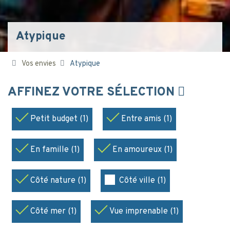
Atypique
Vos envies
Atypique
AFFINEZ VOTRE SÉLECTION
Petit budget (1)
Entre amis (1)
En famille (1)
En amoureux (1)
Côté nature (1)
Côté ville (1)
Côté mer (1)
Vue imprenable (1)