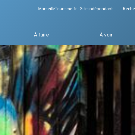
MarseilleTourisme.fr - Site indépendant
Reche
À faire
À voir