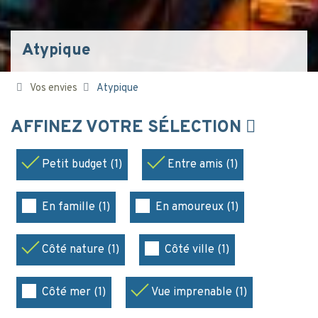
Atypique
Vos envies
Atypique
AFFINEZ VOTRE SÉLECTION
Petit budget (1)
Entre amis (1)
En famille (1)
En amoureux (1)
Côté nature (1)
Côté ville (1)
Côté mer (1)
Vue imprenable (1)