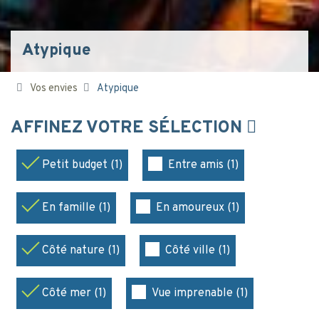
Atypique
Vos envies
Atypique
AFFINEZ VOTRE SÉLECTION
Petit budget (1)
Entre amis (1)
En famille (1)
En amoureux (1)
Côté nature (1)
Côté ville (1)
Côté mer (1)
Vue imprenable (1)