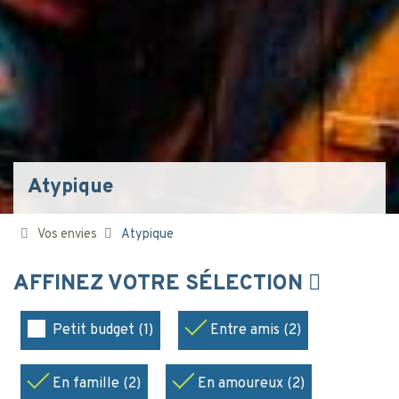
Atypique
Vos envies
Atypique
AFFINEZ VOTRE SÉLECTION
Petit budget (1)
Entre amis (2)
En famille (2)
En amoureux (2)