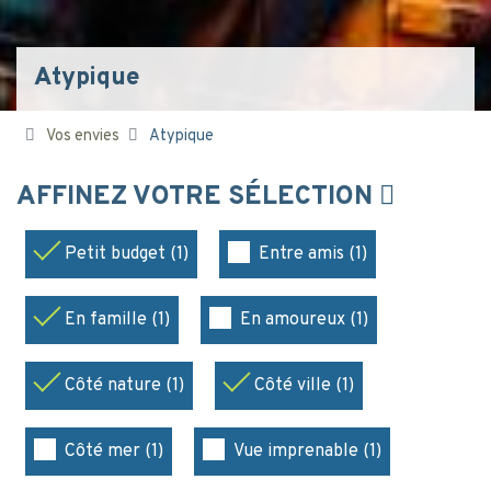
Atypique
Vos envies
Atypique
AFFINEZ VOTRE SÉLECTION
Petit budget (1)
Entre amis (1)
En famille (1)
En amoureux (1)
Côté nature (1)
Côté ville (1)
Côté mer (1)
Vue imprenable (1)