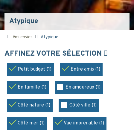
Atypique
Vos envies
Atypique
AFFINEZ VOTRE SÉLECTION
Petit budget (1)
Entre amis (1)
En famille (1)
En amoureux (1)
Côté nature (1)
Côté ville (1)
Côté mer (1)
Vue imprenable (1)