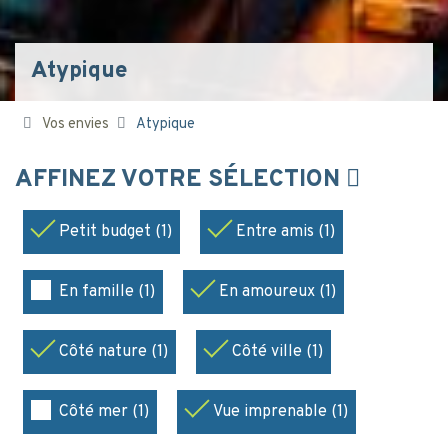
Atypique
Vos envies
Atypique
AFFINEZ VOTRE SÉLECTION
Petit budget (1)
Entre amis (1)
En famille (1)
En amoureux (1)
Côté nature (1)
Côté ville (1)
Côté mer (1)
Vue imprenable (1)