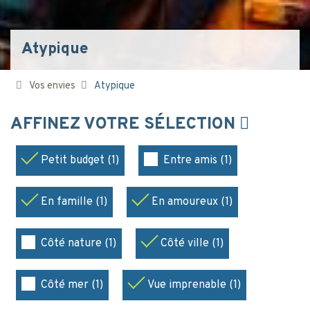
Atypique
Vos envies
Atypique
AFFINEZ VOTRE SÉLECTION
Petit budget (1)
Entre amis (1)
En famille (1)
En amoureux (1)
Côté nature (1)
Côté ville (1)
Côté mer (1)
Vue imprenable (1)