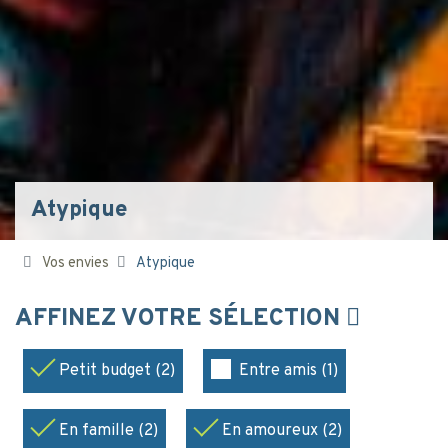
Atypique
Vos envies
Atypique
AFFINEZ VOTRE SÉLECTION
Petit budget (2)
Entre amis (1)
En famille (2)
En amoureux (2)