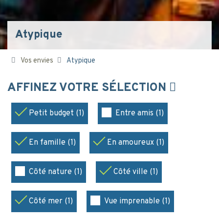
Atypique
Vos envies
Atypique
AFFINEZ VOTRE SÉLECTION
Petit budget (1)
Entre amis (1)
En famille (1)
En amoureux (1)
Côté nature (1)
Côté ville (1)
Côté mer (1)
Vue imprenable (1)