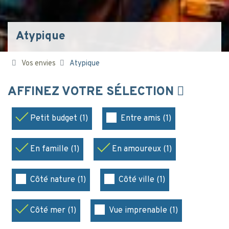
Atypique
Vos envies
Atypique
AFFINEZ VOTRE SÉLECTION
Petit budget (1)
Entre amis (1)
En famille (1)
En amoureux (1)
Côté nature (1)
Côté ville (1)
Côté mer (1)
Vue imprenable (1)