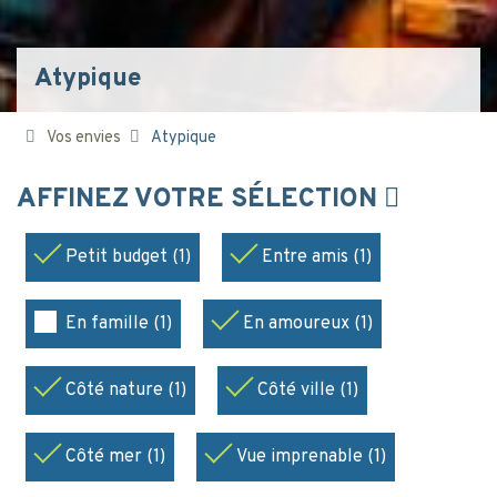
Atypique
Vos envies
Atypique
AFFINEZ VOTRE SÉLECTION
Petit budget (1)
Entre amis (1)
En famille (1)
En amoureux (1)
Côté nature (1)
Côté ville (1)
Côté mer (1)
Vue imprenable (1)