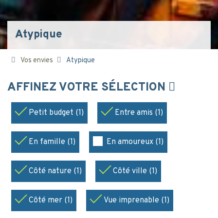
Atypique
Vos envies
Atypique
AFFINEZ VOTRE SÉLECTION
Petit budget (1)
Entre amis (1)
En famille (1)
En amoureux (1)
Côté nature (1)
Côté ville (1)
Côté mer (1)
Vue imprenable (1)