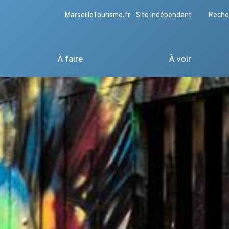
MarseilleTourisme.fr - Site indépendant
Reche
À faire
À voir