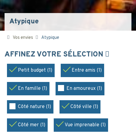
Atypique
Vos envies
Atypique
AFFINEZ VOTRE SÉLECTION
Petit budget (1)
Entre amis (1)
En famille (1)
En amoureux (1)
Côté nature (1)
Côté ville (1)
Côté mer (1)
Vue imprenable (1)