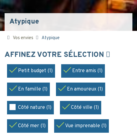
Atypique
Vos envies
Atypique
AFFINEZ VOTRE SÉLECTION
Petit budget (1)
Entre amis (1)
En famille (1)
En amoureux (1)
Côté nature (1)
Côté ville (1)
Côté mer (1)
Vue imprenable (1)