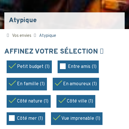
Atypique
Vos envies
Atypique
AFFINEZ VOTRE SÉLECTION
Petit budget (1)
Entre amis (1)
En famille (1)
En amoureux (1)
Côté nature (1)
Côté ville (1)
Côté mer (1)
Vue imprenable (1)