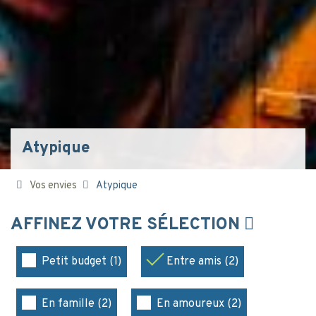
Atypique
Vos envies
Atypique
AFFINEZ VOTRE SÉLECTION
Petit budget (1)
Entre amis (2)
En famille (2)
En amoureux (2)