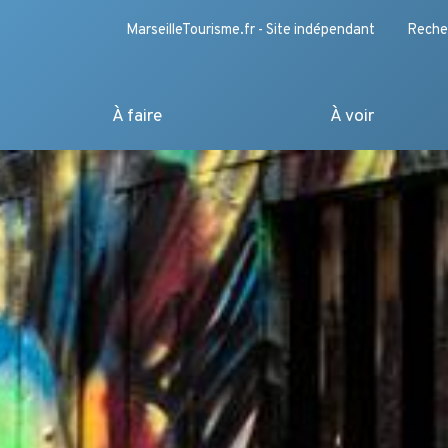
MarseilleTourisme.fr - Site indépendant
Reche
À faire
À voir