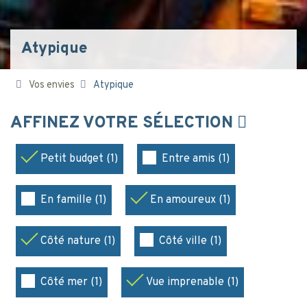
Atypique
Vos envies
Atypique
AFFINEZ VOTRE SÉLECTION
Petit budget (1)
Entre amis (1)
En famille (1)
En amoureux (1)
Côté nature (1)
Côté ville (1)
Côté mer (1)
Vue imprenable (1)