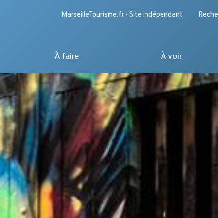
MarseilleTourisme.fr - Site indépendant
Reche
À faire
À voir