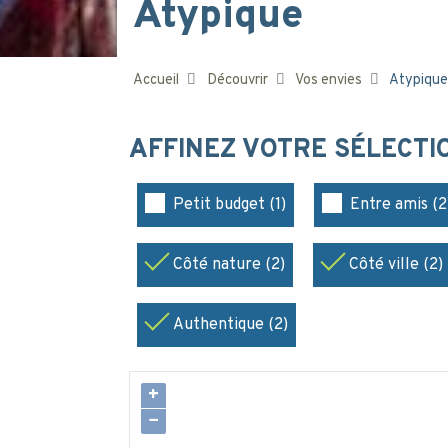
Atypique
Accueil
Découvrir
Vos envies
Atypique
AFFINEZ VOTRE SÉLECT
Petit budget (1)
Entre amis (2
Côté nature (2)
Côté ville (2)
Authentique (2)
+
−