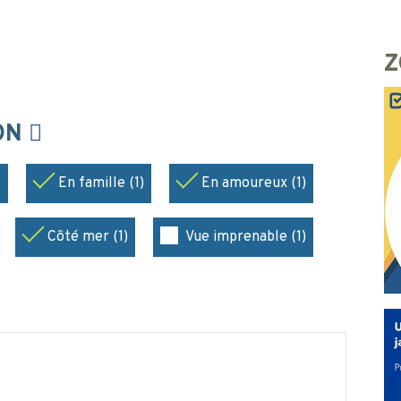
Z
ION
)
En famille (1)
En amoureux (1)
Côté mer (1)
Vue imprenable (1)