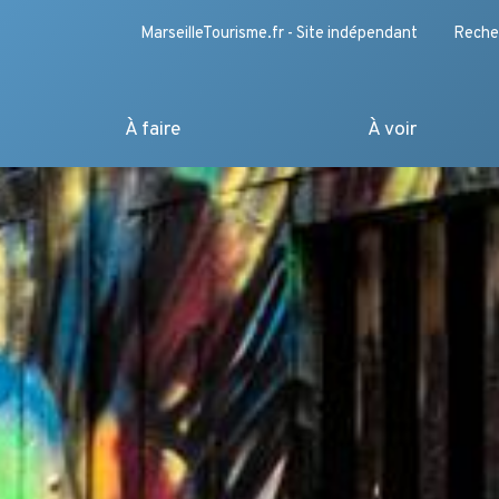
MarseilleTourisme.fr - Site indépendant
Reche
À faire
À voir