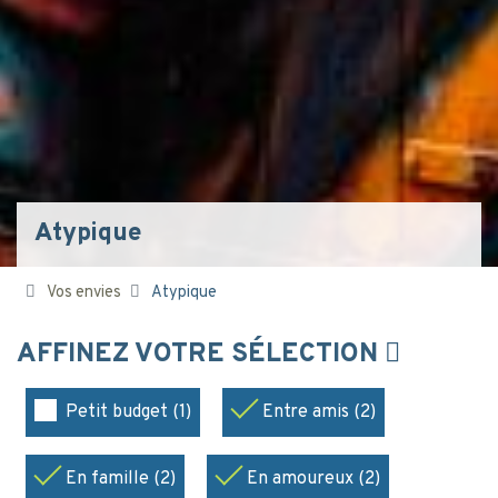
Atypique
Vos envies
Atypique
AFFINEZ VOTRE SÉLECTION
Petit budget (1)
Entre amis (2)
En famille (2)
En amoureux (2)